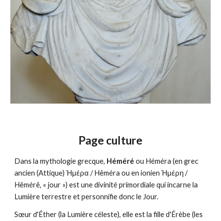
Page culture
D
ans la mythologie grecque, 
Héméré 
ou Héméra (en grec 
ancien (Attique) Ἡμέρα / Hêméra ou en ionien Ἡμέρη / 
Hêmérê, « jour ») est une divinité primordiale qui incarne la 
Lumière terrestre et personnifie donc le Jour.
Sœur d'Éther (la Lumière céleste), elle est la fille d'Érèbe (les 